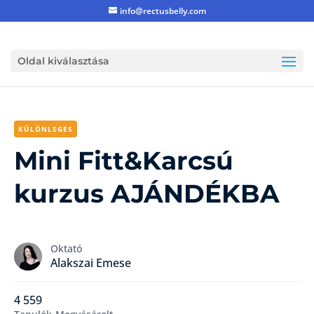
info@rectusbelly.com
Oldal kiválasztása
KÜLÖNLEGES
Mini Fitt&Karcsú
kurzus AJÁNDÉKBA
Oktató
Alakszai Emese
4 559