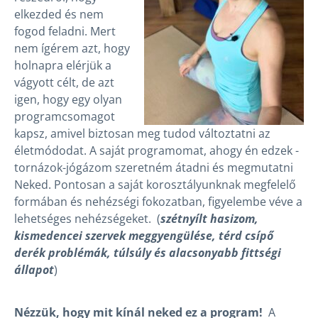
elkezded és nem
fogod feladni. Mert
nem ígérem azt, hogy
holnapra elérjük a
vágyott célt, de azt
igen, hogy egy olyan
programcsomagot
kapsz, amivel biztosan meg tudod változtatni az
életmódodat. A saját programomat, ahogy én edzek -
tornázok-jógázom szeretném átadni és megmutatni
Neked. Pontosan a saját korosztályunknak megfelelő
formában és nehézségi fokozatban, figyelembe véve a
lehetséges nehézségeket. (
szétnyílt hasizom,
kismedencei szervek meggyengülése, térd csípő
derék problémák, túlsúly és alacsonyabb fittségi
állapot
)
Nézzük, hogy mit kínál neked ez a program!
A