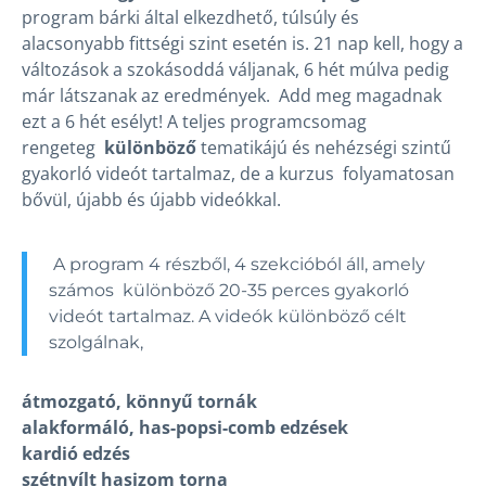
program bárki által elkezdhető, túlsúly és
alacsonyabb fittségi szint esetén is. 21 nap kell, hogy a
változások a szokásoddá váljanak, 6 hét múlva pedig
már látszanak az eredmények. Add meg magadnak
ezt a 6 hét esélyt! A teljes programcsomag
rengeteg
különböző
tematikájú és nehézségi szintű
gyakorló videót tartalmaz, de a kurzus folyamatosan
bővül, újabb és újabb videókkal.
A program 4 részből, 4 szekcióból áll, amely
számos különböző 20-35 perces gyakorló
videót tartalmaz. A videók különböző célt
szolgálnak,
átmozgató, könnyű tornák
alakformáló, has-popsi-comb edzések
kardió edzés
szétnyílt hasizom torna