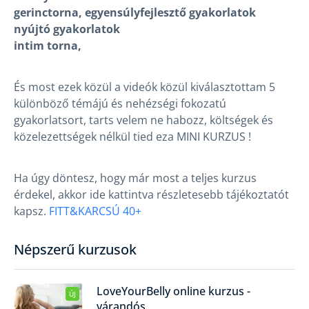
gerinctorna, egyensúlyfejlesztő gyakorlatok
nyújtó gyakorlatok
intim torna,
És most ezek közül a videók közül kiválasztottam 5
különböző témájú és nehézségi fokozatú
gyakorlatsort, tarts velem ne habozz, költségek és
közelezettségek nélkül tied eza MINI KURZUS !
Ha úgy döntesz, hogy már most a teljes kurzus
érdekel, akkor ide kattintva részletesebb tájékoztatót
kapsz.
FITT&KARCSÚ 40+
Népszerű kurzusok
LoveYourBelly online kurzus -
ÚJ
várandós