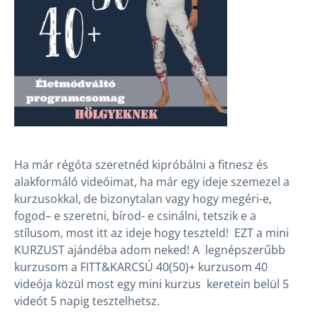
Ha már régóta szeretnéd kipróbálni a fitnesz és
alakformáló videóimat, ha már egy ideje szemezel a
kurzusokkal, de bizonytalan vagy hogy megéri-e,
fogod– e szeretni, bírod- e csinálni, tetszik e a
stílusom, most itt az ideje hogy teszteld! EZT a mini
KURZUST ajándéba adom neked! A legnépszerűbb
kurzusom a FITT&KARCSÚ 40(50)+ kurzusom 40
videója közül most egy mini kurzus keretein belül 5
videót 5 napig tesztelhetsz.