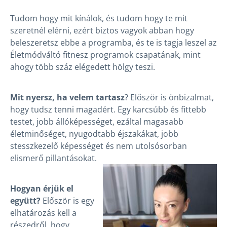
Tudom hogy mit kínálok, és tudom hogy te mit
szeretnél elérni, ezért biztos vagyok abban hogy
beleszeretsz ebbe a programba, és te is tagja leszel az
Életmódváltó fitnesz programok csapatának, mint
ahogy több száz elégedett hölgy teszi.
Mit nyersz, ha velem tartasz
? Először is önbizalmat,
hogy tudsz tenni magadért. Egy karcsúbb és fittebb
testet, jobb állóképességet, ezáltal magasabb
életminőséget, nyugodtabb éjszakákat, jobb
stesszkezelő képességet és nem utolsósorban
elismerő pillantásokat.
Hogyan érjük el
együtt?
Először is egy
elhatározás kell a
részedről, hogy