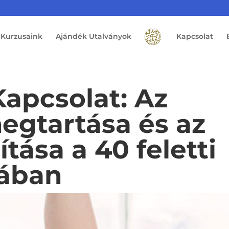
Kurzusaink
Ajándék Utalványok
Kapcsolat
Kapcsolat: Az
gtartása és az
tása a 40 feletti
jában