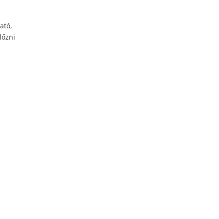
ató,
lőzni