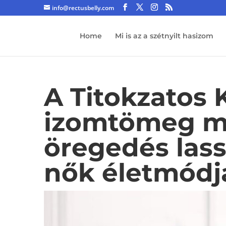
info@rectusbelly.com
Home
Mi is az a szétnyilt hasizom
A Titokzatos 
izomtömeg me
öregedés lassí
nők életmód