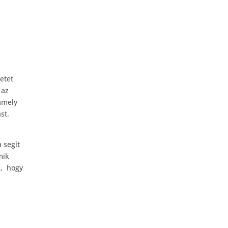
etet
 az
amely
st.
.
 segít
amik
k, hogy