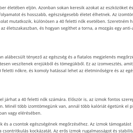
er életében eljön. Azonban sokan keresik azokat az eszközöket é
 folyamatot és hosszabb, egészségesebb életet élhetnek. Az izomt
solat mutatkozik, különösen a 40 feletti nők esetében. Szeretném 
z életszakaszban, és hogyan segíthet a torna, a mozgás egy anti-
an alábecsült tényező az egészség és a fiatalos megjelenés megőrz
esen veszítenek erejükből és tömegükből. Ez az izomvesztés, amit
feletti nőkre, és komoly hatással lehet az életminőségre és az egé
járhat a 40 feletti nők számára. Először is, az izmok fontos szere
n. Minél több izomtömegünk van, annál több kalóriát égetünk el 
ában vagy elérésében.
tek és a csontok egészségének megőrzéséhez. Az izmok támogatást
a csontritkulás kockázatát. Az erős izmok rugalmasságot és stabilit