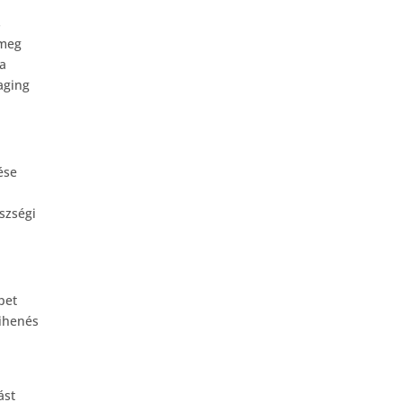
s
ömeg
ha
aging
ése
szségi
pet
pihenés
ást