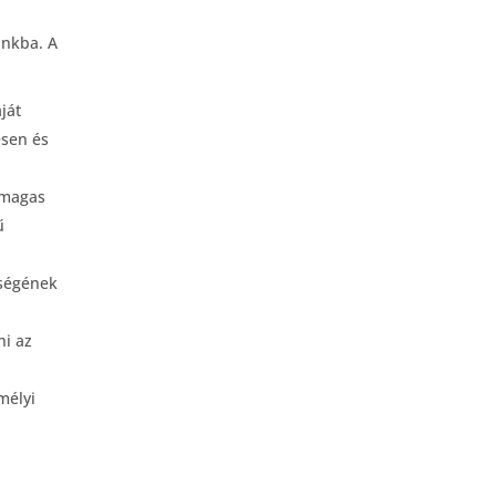
unkba. A
ját
esen és
 magas
ű
zségének
ni az
mélyi