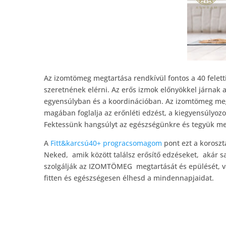
Az izomtömeg megtartása rendkívül fontos a 40 felett
szeretnének elérni. Az erős izmok előnyökkel járnak 
egyensúlyban és a koordinációban. Az izomtömeg me
magában foglalja az erőnléti edzést, a kiegyensúlyozot
Fektessünk hangsúlyt az egészségünkre és tegyük me
A
Fitt&karcsú40+ progracsomagom
pont ezt a korosztá
Neked, amik között találsz erősítő edzéseket, akár sa
szolgálják az IZOMTÖMEG megtartását és epülését, va
fitten és egészségesen élhesd a mindennapjaidat.