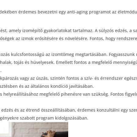
rdekében érdemes bevezetni egy anti-aging programot az életmód
zést, amely izomépítő gyakorlatokat tartalmaz. A súlyzós edzés, a sa
etőségek az izmok erősítésére és növelésére. Fontos, hogy rendszer
álkozás kulcsfontosságú az izomtömeg megtartásában. Fogyasszunk
 halak, tojás és hüvelyesek. Emellett fontos a megfelelő mennyiség
.
ékpározás vagy az úszás, szintén fontos a szív- és érrendszer egés
sztésben és az általános kondíció javításában.
 helyreállításához megfelelő pihenésre van szükség. Fontos figyel
 edzés és az étrend összeállításában, érdemes konzultálni egy sze
 igényekre szabott program kidolgozásában.