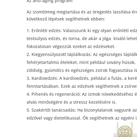
Az anti-aging program
Az izomtömeg megtartása és az öregedés lassítása é
következő lépések segíthetnek ebben:
Erőnléti edzés: Válasszunk ki egy olyan erőnléti ed
testsúlyos edzés, és torna, de akár a jóga kiváló leh
fokozatosan végezzük ezeket az edzéseket.
Kiegyensúlyozott táplálkozás: Az egészséges tápl
fehérjetartalmú ételeket, mint például sovány húsok,
zöldség, gyümölcs és egészséges zsírok fogyasztása is
Kardioedzés: A kardioedzés, például a futás, a ker
fenntartásában. Ezek az edzések segíthetnek a zsírve
Pihenés és regeneráció: Az izmok növekedéséhez és
alvás minőségére és a stressz kezelésére is.
Szakértői tanácsadás: Ha bizonytalanok vagyunk az
edzővel vagy dietetikussal. Ők segíthetnek az egyéni