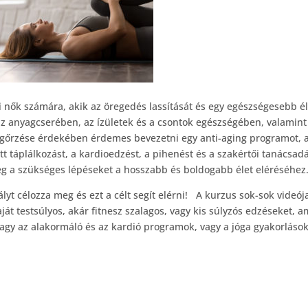
i nők számára, akik az öregedés lassítását és egy egészségesebb él
az anyagcserében, az ízületek és a csontok egészségében, valamint
gőrzése érdekében érdemes bevezetni egy anti-aging programot, 
t táplálkozást, a kardioedzést, a pihenést és a szakértői tanácsadá
g a szükséges lépéseket a hosszabb és boldogabb élet eléréséhez
lyt célozza meg és ezt a célt segít elérni! A kurzus sok-sok videója
ját testsúlyos, akár fitnesz szalagos, vagy kis súlyzós edzéseket, 
gy az alakormáló és az kardió programok, vagy a jóga gyakorláso