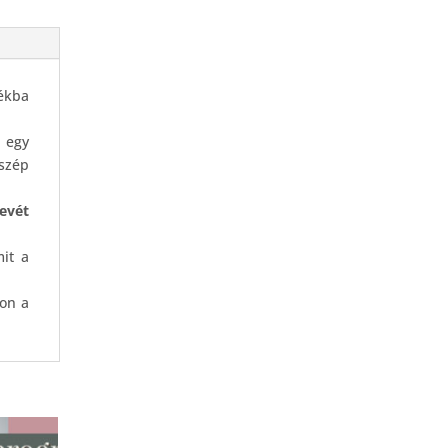
ékba
 egy
 szép
evét
it a
ton a