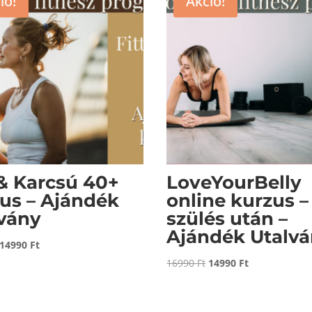
ió!
Akció!
 & Karcsú 40+
LoveYourBelly
us – Ajándék
online kurzus –
vány
szülés után –
Ajándék Utalv
Original
Current
14990
Ft
price
price
Original
Current
16990
Ft
14990
Ft
was:
is:
price
price
16500 Ft.
14990 Ft.
was:
is:
16990 Ft.
14990 Ft.