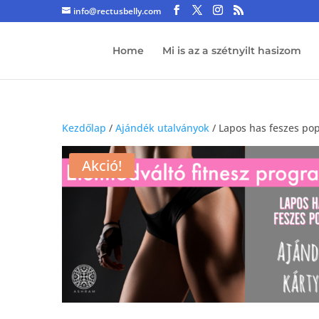
info@rectusbelly.com
Home
Mi is az a szétnyilt hasizom
Kezdőlap
/
Ajándék utalványok
/ Lapos has feszes pop
Akció!