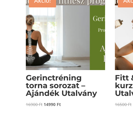
Akció!
Akc
Gerinctréning
Fitt
torna sorozat –
kurz
Ajándék Utalvány
Utal
Original
Current
16900
Ft
14990
Ft
16500
Ft
price
price
was:
is:
16900 Ft.
14990 Ft.