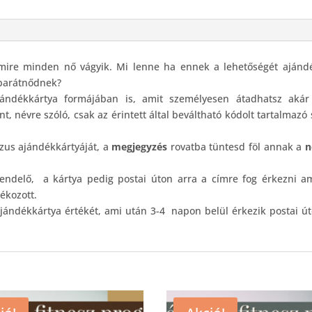
Utalvány
mennyiség
 amire minden nő vágyik. Mi lenne ha ennek a lehetőségét ajánd
 barátnődnek?
ándékkártya formájában is, amit személyesen átadhatsz akár
, névre szóló, csak az érintett által beváltható kódolt tartalmazó
rzus ajándékkártyáját, a
megjegyzés
rovatba tüntesd föl annak a
n
ndelő, a kártya pedig postai úton arra a címre fog érkezni am
ékozott.
 ajándékkártya értékét, ami után 3-4 napon belül érkezik postai ú