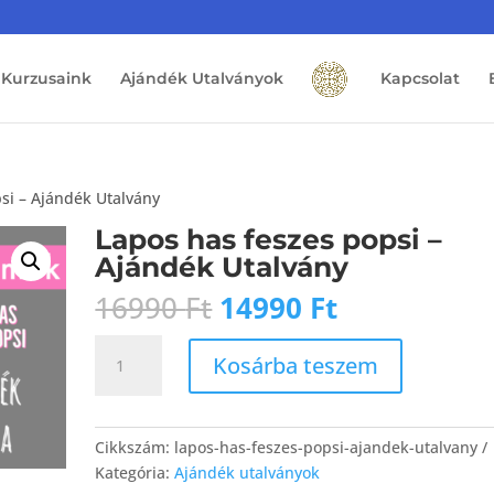
Kurzusaink
Ajándék Utalványok
Kapcsolat
si – Ajándék Utalvány
Lapos has feszes popsi –
Ajándék Utalvány
Original
Current
16990
Ft
14990
Ft
price
price
Lapos
was:
is:
Kosárba teszem
has
16990 Ft.
14990 Ft.
feszes
popsi
Cikkszám:
lapos-has-feszes-popsi-ajandek-utalvany
-
Kategória:
Ajándék utalványok
Ajándék