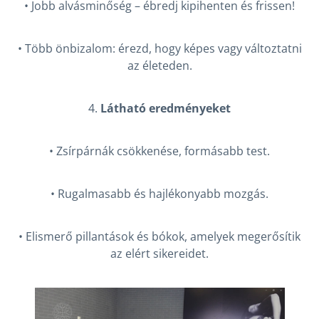
• Jobb alvásminőség – ébredj kipihenten és frissen!
• Több önbizalom: érezd, hogy képes vagy változtatni
az életeden.
4.
Látható eredményeket
• Zsírpárnák csökkenése, formásabb test.
• Rugalmasabb és hajlékonyabb mozgás.
• Elismerő pillantások és bókok, amelyek megerősítik
az elért sikereidet.