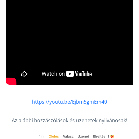
https://youtu.be/Ejbm5gmEm40
Az alábbi hozzászólások és üzenetek nyilvánosak!