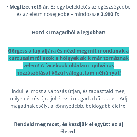
•
Megfizethető ár
: Ez egy befektetés az egészségedbe
és az életminőségedbe – mindössze
3.990 Ft
!
Hozd ki magadból a legjobbat!
Görgess a lap aljára és nézd meg mit mondanak a
kurzusaimról azok a hölgyek akik már tornáznak
velem! A facebook oldalam nyilvános
hozzászólásai közül válogattam néhányat!
Indulj el most a változás útján, és tapasztald meg,
milyen érzés újra jól érezni magad a bőrödben. Adj
magadnak esélyt a könnyedebb, boldogabb életre!
Rendeld meg most, és kezdjük el együtt az új
életed!