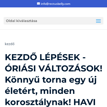
info@rectusbelly.com
Oldal kiválasztása
kezdő
KEZDŐ LÉPÉSEK -
ÓRIÁSI VÁLTOZÁSOK!
Könnyű torna egy új
életért, minden
korosztálynak! HAVI