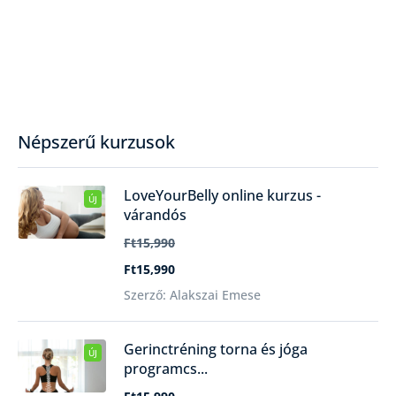
Népszerű kurzusok
LoveYourBelly online kurzus -
ÚJ
várandós
Ft15,990
Ft15,990
Szerző: Alakszai Emese
Gerinctréning torna és jóga
ÚJ
programcs...