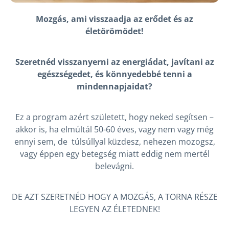
Mozgás, ami visszaadja az erődet és az
életörömödet!
Szeretnéd visszanyerni az energiádat, javítani az
egészségedet, és könnyedebbé tenni a
mindennapjaidat?
Ez a program azért született, hogy neked segítsen –
akkor is, ha elmúltál 50-60 éves, vagy nem vagy még
ennyi sem, de túlsúllyal küzdesz, nehezen mozogsz,
vagy éppen egy betegség miatt eddig nem mertél
belevágni.
DE AZT SZERETNÉD HOGY A MOZGÁS, A TORNA RÉSZE
LEGYEN AZ ÉLETEDNEK!