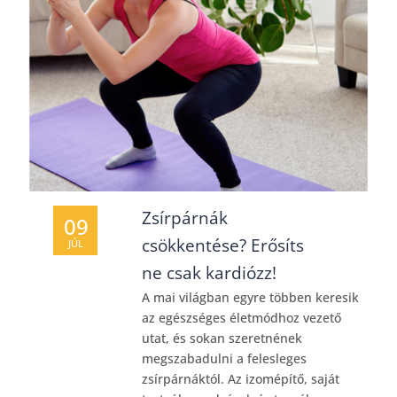
Zsírpárnák
09
csökkentése? Erősíts
JÚL
ne csak kardiózz!
A mai világban egyre többen keresik
az egészséges életmódhoz vezető
utat, és sokan szeretnének
megszabadulni a felesleges
zsírpárnáktól. Az izomépítő, saját