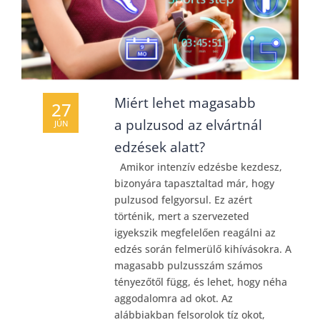
Miért lehet magasabb
27
a pulzusod az elvártnál
JÚN
edzések alatt?
Amikor intenzív edzésbe kezdesz,
bizonyára tapasztaltad már, hogy
pulzusod felgyorsul. Ez azért
történik, mert a szervezeted
igyekszik megfelelően reagálni az
edzés során felmerülő kihívásokra. A
magasabb pulzusszám számos
tényezőtől függ, és lehet, hogy néha
aggodalomra ad okot. Az
alábbiakban felsorolok tíz okot,