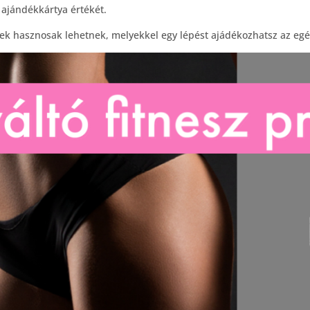
z ajándékkártya értékét.
k hasznosak lehetnek, melyekkel egy lépést ajádékozhatsz az egé