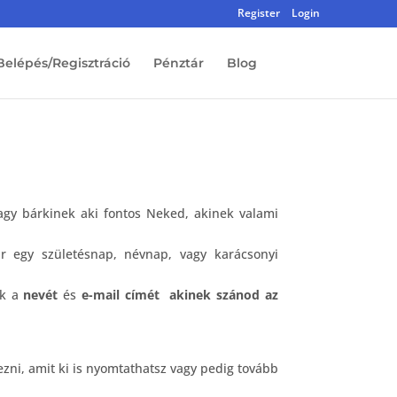
Register
Login
Belépés/Regisztráció
Pénztár
Blog
agy bárkinek aki fontos Neked, akinek valami
r egy születésnap, névnap, vagy karácsonyi
ak a
nevét
és
e-mail címét
akinek szánod az
zni, amit ki is nyomtathatsz vagy pedig tovább