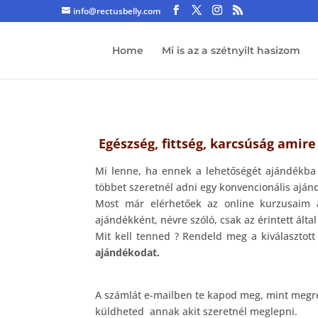
info@rectusbelly.com
Home
Mi is az a szétnyilt hasizom
Egészség, fittség, karcsúság amir
Mi lenne, ha ennek a lehetőségét ajándékba 
többet szeretnél adni egy konvencionális aján
Most már elérhetőek az online kurzusaim
ajándékként, névre szóló, csak az érintett ált
Mit kell tenned ? Rendeld meg a kiválasztott
ajándékodat.
A számlát e-mailben te kapod meg, mint megren
küldheted annak akit szeretnél meglepni.