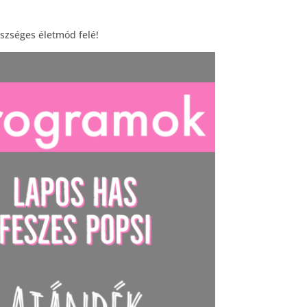
szséges életmód felé!