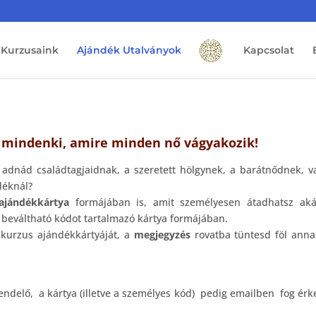
Kurzusaink
Ajándék Utalványok
Kapcsolat
e mindenki, amire minden nő vágyakozik!
adnád családtagjaidnak, a szeretett hölgynek, a barátnődnek, v
déknál?
ajándékkártya
formájában is, amit személyesen átadhatsz aká
al beváltható kódot tartalmazó kártya formájában.
 kurzus ajándékkártyáját, a
megjegyzés
rovatba tüntesd föl ann
delő, a kártya (illetve a személyes kód) pedig emailben fog érke