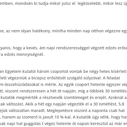
remben, mondván ki tudja mikor jutsz el legközelebb, mikor lesz új
be, az nem olyan hatékony, mintha minden nap otthon végezne egy 
ugyanis, hogy a kevés, ám napi rendszerességgel végzett edzés erő
ora edzés mennyiségnél.
wan Egyetem kutatói három csoportot vontak be négy hetes kísérleti
ett végezniük a bicepsz erősítését szolgáló súlyzóval. A feladat
om-összehúzódásokat is mérte. Az egyik csoport hetente egyszer vé
tt, viszont rendszeresen a hét öt napján, míg a többiek 30 ismétlés
a kutatók megmérték a résztvevők izomtömeget és erejét. Azoknál a
k változást. Akik a hét egy napján végezték el a 30 ismétlést, 5,8
ejük változatlan maradt. Meglepetésre viszont a naponta csak hat
 hanem az izomerő is javult 10 %-kal. A kutatók úgy vélik, hogy ha
csak napi hat guggolás t végez hetente öt napon keresztül az már er