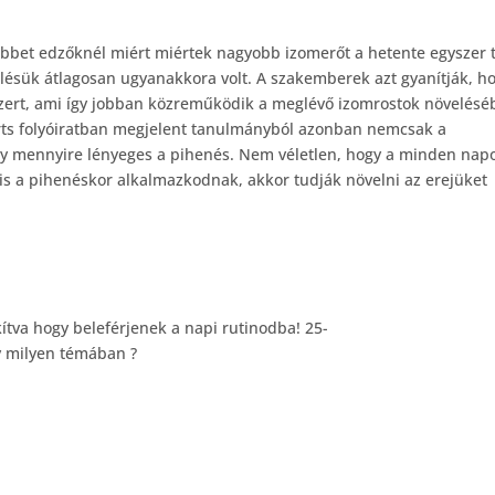
bbet edzőknél miért miértek nagyobb izomerőt a hetente egyszer 
elésük átlagosan ugyanakkora volt. A szakemberek azt gyanítják, h
szert, ami így jobban közreműködik a meglévő izomrostok növelésé
orts folyóiratban megjelent tanulmányból azonban nemcsak a
gy mennyire lényeges a pihenés. Nem véletlen, hogy a minden nap
is a pihenéskor alkalmazkodnak, akkor tudják növelni az erejüket
ítva hogy beleférjenek a napi rutinodba! 25-
y milyen témában ?