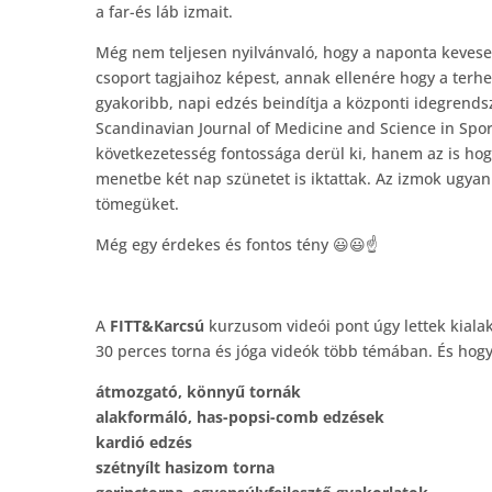
a far-és láb izmait.
Még nem teljesen nyilvánvaló, hogy a naponta kevese
csoport tagjaihoz képest, annak ellenére hogy a terh
gyakoribb, napi edzés beindítja a központi idegrend
Scandinavian Journal of Medicine and Science in Sp
következetesség fontossága derül ki, hanem az is ho
menetbe két nap szünetet is iktattak. Az izmok ugyan
tömegüket.
Még egy érdekes és fontos tény 😃😃☝️
A
FITT&Karcsú
kurzusom videói pont úgy lettek kialak
30 perces torna és jóga videók több témában. És hog
átmozgató, könnyű tornák
alakformáló, has-popsi-comb edzések
kardió edzés
szétnyílt hasizom torna