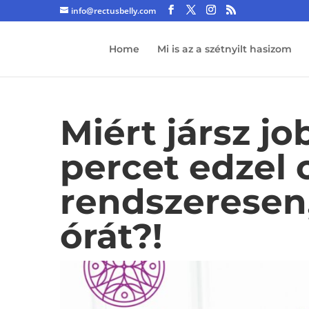
info@rectusbelly.com
Home
Mi is az a szétnyilt hasizom
Miért jársz j
percet edzel 
rendszeresen
órát?!