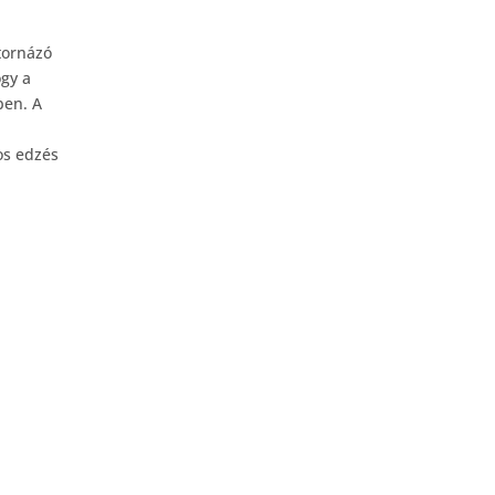
tornázó
ogy a
ben. A
os edzés