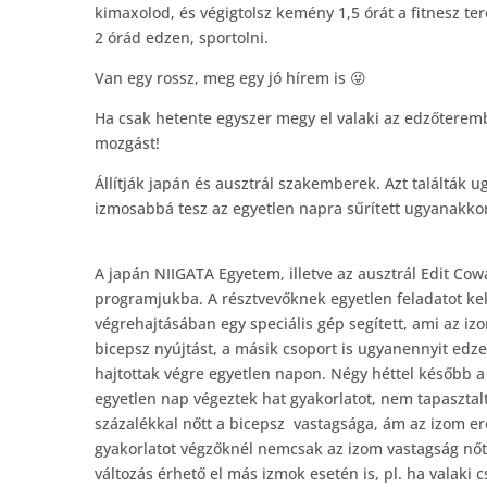
kimaxolod, és végigtolsz kemény 1,5 órát a fitnesz te
2 órád edzen, sportolni.
Van egy rossz, meg egy jó hírem is 😜
Ha csak hetente egyszer megy el valaki az edzőterem
mozgást!
Állítják japán és ausztrál szakemberek. Azt találták 
izmosabbá tesz az egyetlen napra sűrített ugyanakk
A japán NIIGATA Egyetem, illetve az ausztrál Edit Co
programjukba. A résztvevőknek egyetlen feladatot kell
végrehajtásában egy speciális gép segített, ami az iz
bicepsz nyújtást, a másik csoport is ugyanennyit edze
hajtottak végre egyetlen napon. Négy héttel később 
egyetlen nap végeztek hat gyakorlatot, nem tapasztalta
százalékkal nőtt a bicepsz vastagsága, ám az izom er
gyakorlatot végzőknél nemcsak az izom vastagság nőt,
változás érhető el más izmok esetén is, pl. ha valaki 