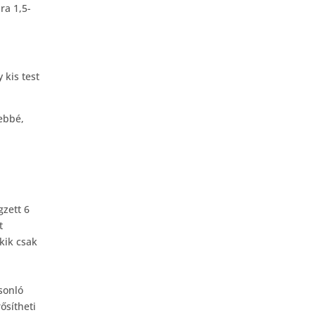
ra 1,5-
kis test
sebbé,
gzett 6
t
kik csak
sonló
ősítheti